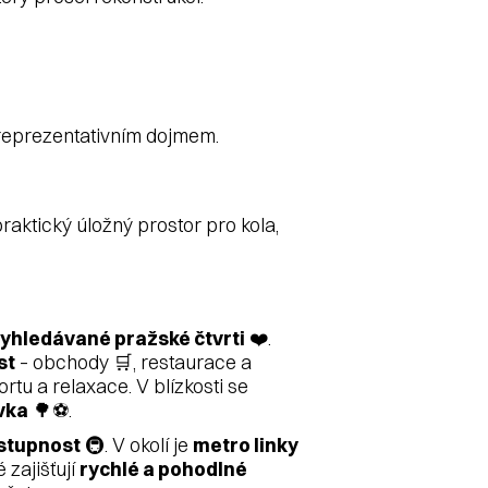
reprezentativním dojmem.
praktický úložný prostor pro kola,
yhledávané pražské čtvrti
❤️.
st
– obchody 🛒, restaurace a
rtu a relaxace. V blízkosti se
vka
🌳⚽.
stupnost
🚇. V okolí je
metro linky
 zajišťují
rychlé a pohodlné