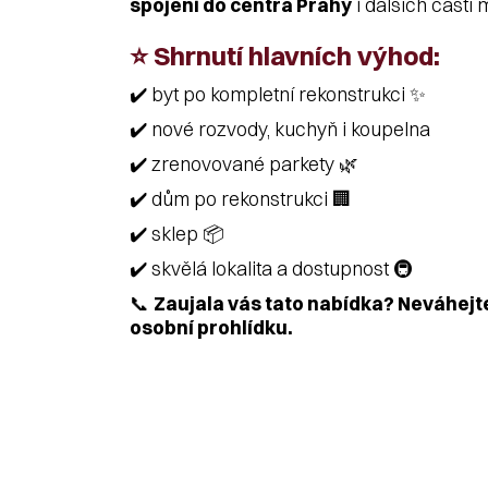
spojení do centra Prahy
i dalších částí 
⭐ Shrnutí hlavních výhod:
✔️ byt po kompletní rekonstrukci ✨
✔️ nové rozvody, kuchyň i koupelna
✔️ zrenovované parkety 🌿
✔️ dům po rekonstrukci 🏢
✔️ sklep 📦
✔️ skvělá lokalita a dostupnost 🚇
📞
Zaujala vás tato nabídka? Neváhejt
osobní prohlídku.