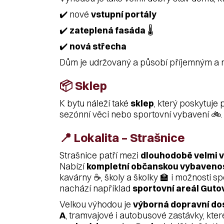
✔️ nové
vstupní portály
✔️
zateplená fasáda
🌡️
✔️
nová střecha
Dům je udržovaný a působí příjemným a 
📦 Sklep
K bytu náleží také
sklep
, který poskytuje 
sezónní věci nebo sportovní vybavení 🚲.
📍 Lokalita – Strašnice
Strašnice patří mezi
dlouhodobě velmi v
Nabízí
kompletní občanskou vybaveno
kavárny ☕, školy a školky 🏫 i možnosti spo
nachází například
sportovní areál Guto
Velkou výhodou je
výborná dopravní do
A
, tramvajové i autobusové zastávky, které