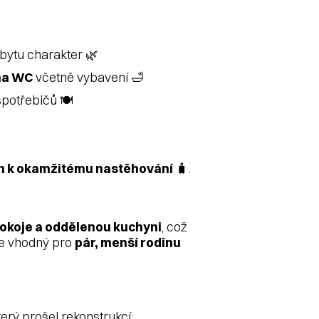
 bytu charakter 🌿
 na WC
včetně vybavení 🛁
potřebičů 🍽️
n k okamžitému nastěhování
🧳.
okoje a oddělenou kuchyni
, což
 je vhodný pro
pár, menší rodinu
erý prošel rekonstrukcí: