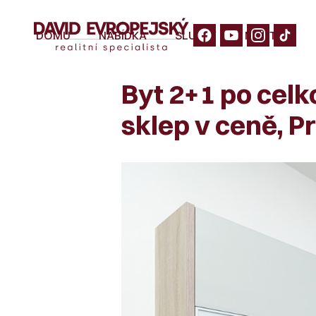
DOMŮ
NABÍDKA
SLUŽBY
NÁŠ TÝM
Byt 2+1 po celk
sklep v ceně, P