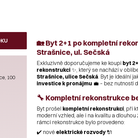
DKU
🏡 Byt 2+1 po kompletní rekon
Strašnice, ul. Sečská
Exkluzivně doporučujeme ke koupi
byt 2
rekonstrukci
✨, který se nachází v oblíb
Strašnice, ulice Sečská
. Byt je ideální j
ce, 100
investice k pronájmu
💼 – bez nutnosti d
🔧 Kompletní rekonstrukce 
Byt prošel
kompletní rekonstrukcí
, při 
moderní vzhled, ale i na kvalitu a dlouhou
rámci rekonstrukce bylo provedeno:
✔️ nové
elektrické rozvody
🔌