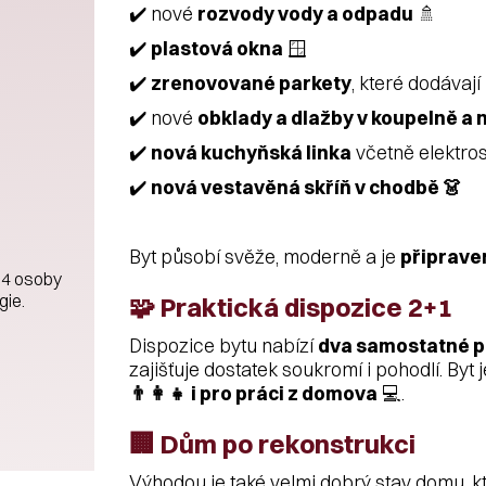
✔️ nové
rozvody vody a odpadu
🚿
✔️
plastová okna
🪟
✔️
zrenovované parkety
, které dodávají
✔️ nové
obklady a dlažby v koupelně a
✔️
nová kuchyňská linka
včetně elektros
✔️
nová vestavěná skříň v chodbě 👗
Byt působí svěže, moderně a je
připrave
 4 osoby
gie.
🧩 Praktická dispozice 2+1
Dispozice bytu nabízí
dva samostatné p
zajišťuje dostatek soukromí i pohodlí. Byt
👨‍👩‍👧 i pro práci z domova
💻.
🏢 Dům po rekonstrukci
Výhodou je také velmi dobrý stav domu, kt