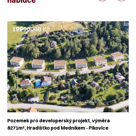
nabídce
19990000
Kč
Pozemek pro developerský projekt, výměra
8271m², Hradištko pod Medníkem - Pikovice