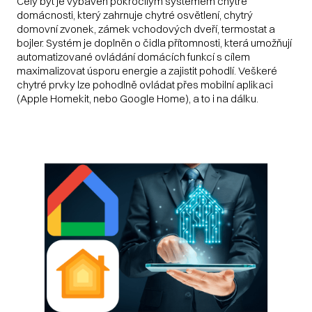
Celý byt je vybaven pokročilým systémem chytré
domácnosti, který zahrnuje chytré osvětlení, chytrý
domovní zvonek, zámek vchodových dveří, termostat a
bojler. Systém je doplněn o čidla přítomnosti, která umožňují
automatizované ovládání domácích funkcí s cílem
maximalizovat úsporu energie a zajistit pohodlí. Veškeré
chytré prvky lze pohodlně ovládat přes mobilní aplikaci
(Apple Homekit, nebo Google Home), a to i na dálku.