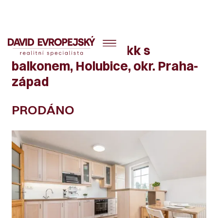
Mezonetový byt 3+kk s
balkonem, Holubice, okr. Praha-
západ
PRODÁNO