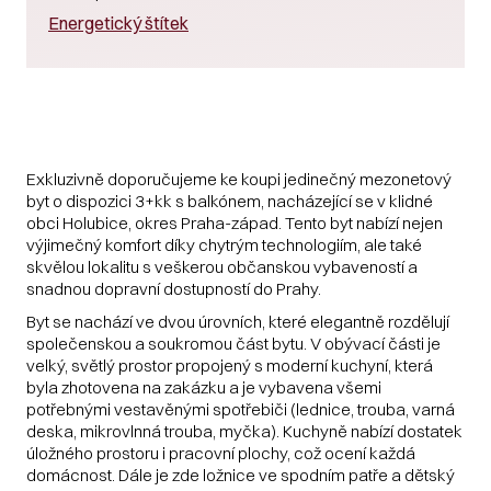
Energetický štítek
Exkluzivně doporučujeme ke koupi jedinečný mezonetový
byt o dispozici 3+kk s balkónem, nacházející se v klidné
obci Holubice, okres Praha-západ. Tento byt nabízí nejen
výjimečný komfort díky chytrým technologiím, ale také
skvělou lokalitu s veškerou občanskou vybaveností a
snadnou dopravní dostupností do Prahy.
Byt se nachází ve dvou úrovních, které elegantně rozdělují
společenskou a soukromou část bytu. V obývací části je
velký, světlý prostor propojený s moderní kuchyní, která
byla zhotovena na zakázku a je vybavena všemi
potřebnými vestavěnými spotřebiči (lednice, trouba, varná
deska, mikrovlnná trouba, myčka). Kuchyně nabízí dostatek
úložného prostoru i pracovní plochy, což ocení každá
domácnost. Dále je zde ložnice ve spodním patře a dětský