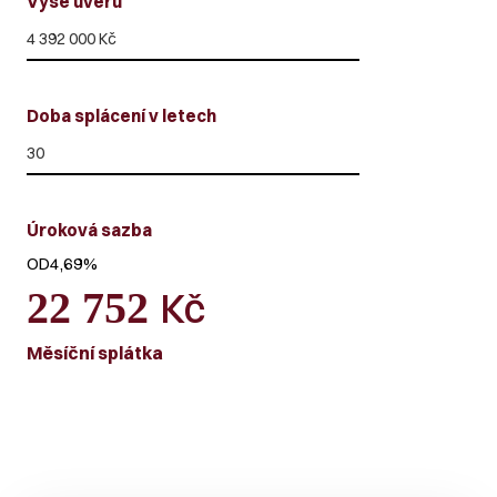
Výše úvěru
Doba splácení v letech
Úroková sazba
OD
4,69
%
22 752
Kč
Měsíční splátka