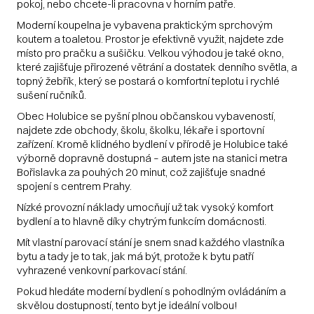
pokoj, nebo chcete-li pracovna v horním patře.
Moderní koupelna je vybavena praktickým sprchovým
koutem a toaletou. Prostor je efektivně využit, najdete zde
místo pro pračku a sušičku. Velkou výhodou je také okno,
které zajišťuje přirozené větrání a dostatek denního světla, a
topný žebřík, který se postará o komfortní teplotu i rychlé
sušení ručníků.
Obec Holubice se pyšní plnou občanskou vybaveností,
najdete zde obchody, školu, školku, lékaře i sportovní
zařízení. Kromě klidného bydlení v přírodě je Holubice také
výborně dopravně dostupná – autem jste na stanici metra
Bořislavka za pouhých 20 minut, což zajišťuje snadné
spojení s centrem Prahy.
Nízké provozní náklady umocňují už tak vysoký komfort
bydlení a to hlavně díky chytrým funkcím domácnosti.
Mít vlastní parovací stání je snem snad každého vlastníka
bytu a tady je to tak, jak má být, protože k bytu patří
vyhrazené venkovní parkovací stání.
Pokud hledáte moderní bydlení s pohodlným ovládáním a
skvělou dostupností, tento byt je ideální volbou!