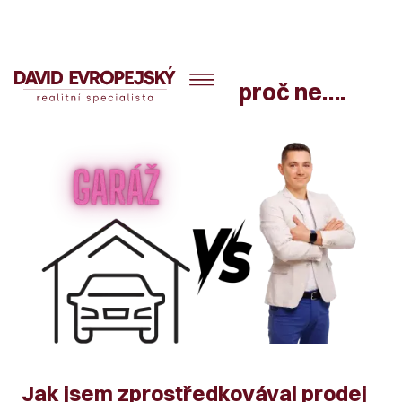
Prodej garáže ? Ale proč ne….
Jak jsem zprostředkovával prodej