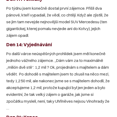
Po týdnu jsem konečně dostal první zájemce. Přišli dva
pánové, kteří vypadali, že vědí, co chtějí. Když ale zjistili, že
se jim tam nevejde nejnovější model SUV Mercedesu (ten
gigantickej, kterej pomalu nevjede ani do Kotvy), jejich
zájem opadl.
Den 14: Vyjednávání
Po další várce neúspěšných prohlídek jsem měl konečně
jednoho vážného zájemce. „Dám vám za to maximálně
„milión dvě stě“. 1,2 mil ? Ok, projednám s majitelem a dám
vědět. Po dohodě s majitelem jsem to zkusil na něco mezi,
tedy 1,250 mil, ale nakonec jsme se s majitelem dohodli, že
akceptujeme 1,2 mil, protože kupující byl jen jeden a bylo
evidentní, že tak velký zájem o garáže, jak jsme si
zpočátku mysleli, není, taky Uhříněves nejsou Vinohrady že
…