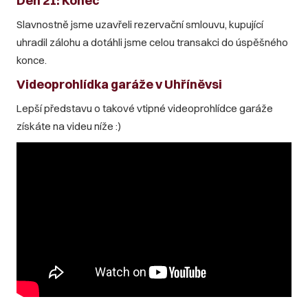
Den 21: Konec
Slavnostně jsme uzavřeli rezervační smlouvu, kupující
uhradil zálohu a dotáhli jsme celou transakci do úspěšného
konce.
Videoprohlídka garáže v Uhříněvsi
Lepší představu o takové vtipné videoprohlídce garáže
získáte na videu níže :)