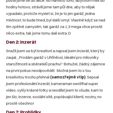
pustili jsme se do akce. No namísto toho, abychom měli do
hodiny hotovo, strávili jsme tam půl dne, aby to nějak
vypadalo, protože myslet si, že je to jen garáž, jedna
místnost, to bude hned, byl další omyl. Vlastně když se nad
tím zpětně zamyslím, tak garáž za 1,3 mega chce prostě
něco extra, tak jsme tomu dali extra :D
Den 2: Inzerát
Snažil jsem se být kreativní a napsal jsem inzerát, který by
zaujal. „Prodám garáž v Uhříněvsi, ideální pro milovníky
starožitností a sběratelů prachu!“ Bohužel, žádný zájemce
na první pokus neodpověděl. Možná jsem to s tou
kreativitou trochu přehnal
(samozřejmě vtip)
. Sepsal
jsem profesionální inzerát, kameraman sestříhal super
video, vyšly krásné fotky a nesdílel jsem to všude, kam to
jen šlo, inzerce, sociální sítě, poptávající klienti, noviny, no
prostě všechno!
Den 7: Prohlídky