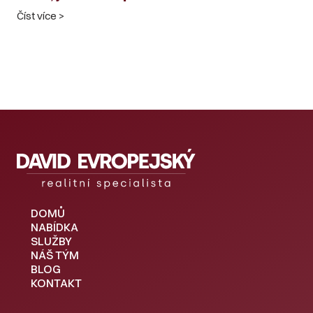
Číst více >
DOMŮ
NABÍDKA
SLUŽBY
NÁŠ TÝM
BLOG
KONTAKT