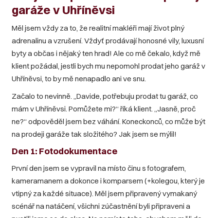
garáže v Uhříněvsi
Měl jsem vždy za to, že realitní makléři mají život plný
adrenalinu a vzrušení. Vždyť prodávají honosné vily, luxusní
byty a občas i nějaký ten hrad! Ale co mě čekalo, když mě
klient požádal, jestli bych mu nepomohl prodat jeho garáž v
Uhříněvsi, to by mě nenapadlo ani ve snu.
Začalo to nevinně. „Davide, potřebuju prodat tu garáž, co
mám v Uhříněvsi. Pomůžete mi?“ říká klient. „Jasně, proč
ne?“ odpověděl jsem bez váhání. Koneckonců, co může být
na prodeji garáže tak složitého? Jak jsem se mýlil!
Den 1: Fotodokumentace
První den jsem se vypravil na místo činu s fotografem,
kameramanem a dokonce i komparsem (+kolegou, který je
vtipný za každé situace). Měl jsem připravený vymakaný
scénář na natáčení, všichni zúčastnění byli připraveni a