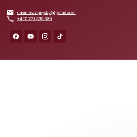
david.evropejsky@gmail.com
+420 721 535 535